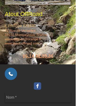
Atout OffRoad
L.Philippe FABRE
22 Rue de Versailles
34150 Montpeyroux, France
atout-offroad@orange.fr
www.atout-offroad.com
06.14.42.33.36