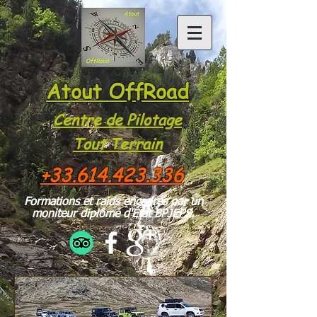
Atout OffRoad
Centre de Pilotage
Tou
t Te
rrain
+33.614.423.336
Formations et raids encadrés par un
moniteur diplômé d'État BPJEPS.